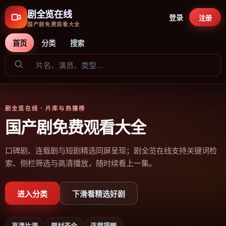
剧全览在线
登录
注册
国产剧免费观看大全
首页
分类
搜索
剧全览在线
· 片库与热播榜
国产剧免费观看大全
口碑剧、连载剧与短剧精选同屏呈现；剧全览在线支持关键词检
索、侧栏筛选与高清播放，随时续看上一集。
进入分类
下滑看精选好剧
高清片源
题材齐全
连载提醒