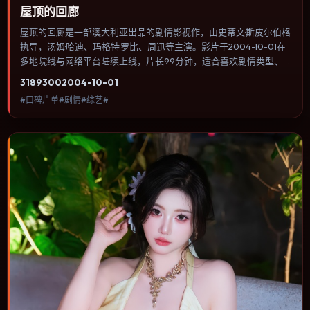
屋顶的回廊
屋顶的回廊是一部澳大利亚出品的剧情影视作，由史蒂文·斯皮尔伯格
执导，汤姆·哈迪、玛格特·罗比、周迅等主演。影片于2004-10-01在
多地院线与网络平台陆续上线，片长99分钟，适合喜欢剧情类型、
关注人物命运与城市气质的观众观看。喜剧桥段来自处境而非台词堆
3189
300
2004-10-01
砌，笑点后往往紧跟一丝苦涩的现实感。内容聚焦人物选择与情节推
#口碑片单#剧情#综艺#
进，节奏与视听语言统一，可作为休闲观影或类型片补片的选择。