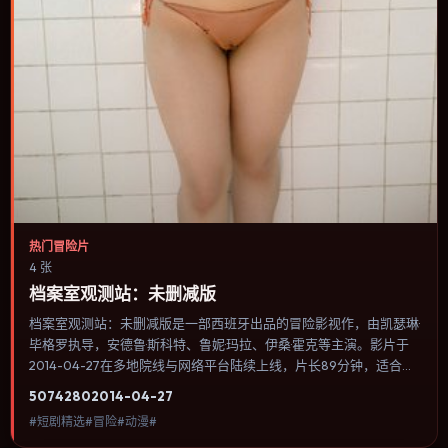
热门冒险片
4 张
档案室观测站：未删减版
档案室观测站：未删减版是一部西班牙出品的冒险影视作，由凯瑟琳·
毕格罗执导，安德鲁·斯科特、鲁妮·玛拉、伊桑·霍克等主演。影片于
2014-04-27在多地院线与网络平台陆续上线，片长89分钟，适合喜
欢冒险类型、关注人物命运与城市气质的观众观看。奇幻元素被当作
5074
280
2014-04-27
隐喻使用，世界规则清晰，人物选择仍承担真实后果。内容聚焦人物
#短剧精选#冒险#动漫#
选择与情节推进，节奏与视听语言统一，可作为休闲观影或类型片补