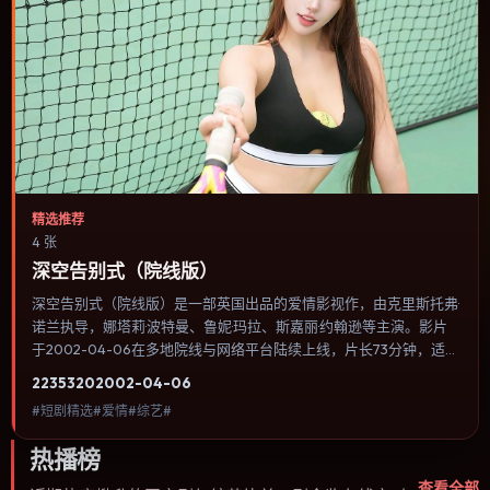
精选推荐
4 张
深空告别式（院线版）
深空告别式（院线版）是一部英国出品的爱情影视作，由克里斯托弗·
诺兰执导，娜塔莉·波特曼、鲁妮·玛拉、斯嘉丽·约翰逊等主演。影片
于2002-04-06在多地院线与网络平台陆续上线，片长73分钟，适合
喜欢爱情类型、关注人物命运与城市气质的观众观看。类型外壳下更
2235
320
2002-04-06
关注个体尊严：小人物在制度缝隙里寻找一条能走通的出路。内容聚
#短剧精选#爱情#综艺#
焦人物选择与情节推进，节奏与视听语言统一，可作为休闲观影或类
型片补片的选择。
热播榜
查看全部