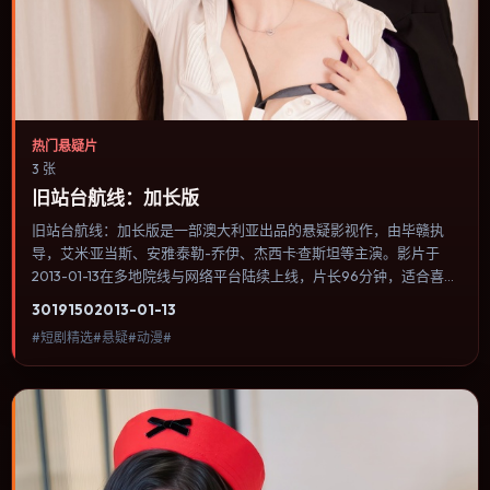
热门悬疑片
3 张
旧站台航线：加长版
旧站台航线：加长版是一部澳大利亚出品的悬疑影视作，由毕赣执
导，艾米·亚当斯、安雅·泰勒-乔伊、杰西卡·查斯坦等主演。影片于
2013-01-13在多地院线与网络平台陆续上线，片长96分钟，适合喜欢
悬疑类型、关注人物命运与城市气质的观众观看。犯罪类型注重程序
3019
150
2013-01-13
与证据链，反派并非脸谱化，而是有自己的行为逻辑。内容聚焦人物
#短剧精选#悬疑#动漫#
选择与情节推进，节奏与视听语言统一，可作为休闲观影或类型片补
片的选择。