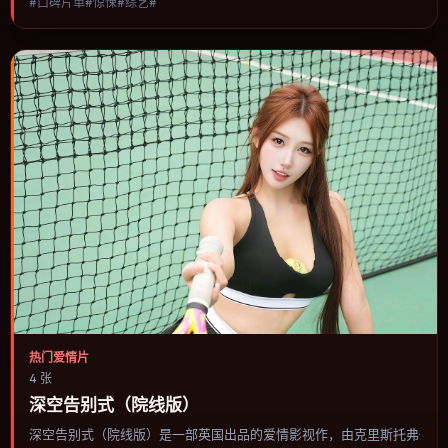
#口碑片单#惊悚#综艺#
一，可作为休闲观影或类型片补片的选择。
热门爱情片
4 张
深空告别式（院线版）
深空告别式（院线版）是一部英国出品的爱情影视作，由克里斯托弗·