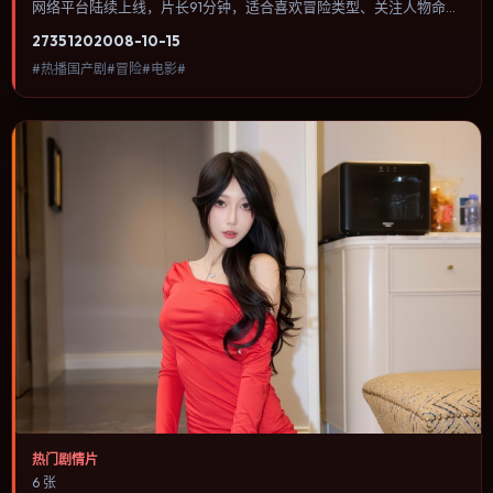
网络平台陆续上线，片长91分钟，适合喜欢冒险类型、关注人物命运
与城市气质的观众观看。悬疑线索埋在日常细节里，回看第二遍会发
2735
120
2008-10-15
现大量早被忽略的伏笔。内容聚焦人物选择与情节推进，节奏与视听
#热播国产剧#冒险#电影#
语言统一，可作为休闲观影或类型片补片的选择。
热门剧情片
6 张