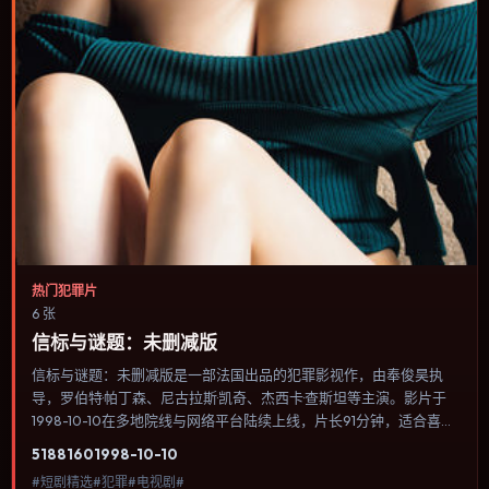
热门犯罪片
6 张
信标与谜题：未删减版
信标与谜题：未删减版是一部法国出品的犯罪影视作，由奉俊昊执
导，罗伯特·帕丁森、尼古拉斯·凯奇、杰西卡·查斯坦等主演。影片于
1998-10-10在多地院线与网络平台陆续上线，片长91分钟，适合喜欢
犯罪类型、关注人物命运与城市气质的观众观看。科幻设定尽量贴近
5188
160
1998-10-10
可验证的科学推论，避免为炫技而牺牲人物动机。内容聚焦人物选择
#短剧精选#犯罪#电视剧#