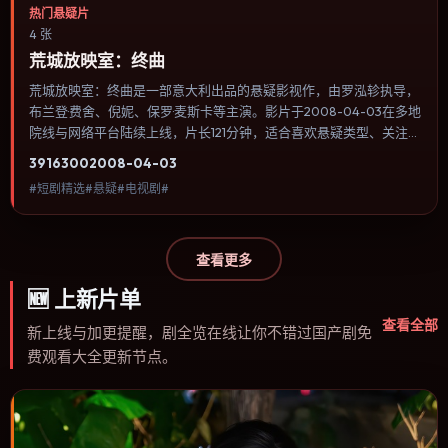
热门悬疑片
4 张
荒城放映室：终曲
荒城放映室：终曲是一部意大利出品的悬疑影视作，由罗泓轸执导，
布兰登·费舍、倪妮、保罗·麦斯卡等主演。影片于2008-04-03在多地
院线与网络平台陆续上线，片长121分钟，适合喜欢悬疑类型、关注人
物命运与城市气质的观众观看。动作场面服务于人物关系，每一次冲
3916
300
2008-04-03
突都会改写角色之间的信任边界。内容聚焦人物选择与情节推进，节
#短剧精选#悬疑#电视剧#
奏与视听语言统一，可作为休闲观影或类型片补片的选择。
查看更多
🆕
上新片单
查看全部
新上线与加更提醒，剧全览在线让你不错过国产剧免
费观看大全更新节点。