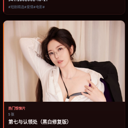
里，回看第二遍会发现大量早被忽略的伏笔。内容聚焦人物选择与情
#短剧精选#爱情#电影#
节推进，节奏与视听语言统一，可作为休闲观影或类型片补片的选
择。
热门惊悚片
5 张
第七与认领处（黑白修复版）