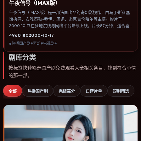
午夜信号（IMAX版）
午夜信号（IMAX版）是一部法国出品的奇幻影视作，由马丁·斯科塞
斯执导，安雅·泰勒-乔伊、周迅、杰克·吉伦哈尔等主演。影片于
2000-10-17在多地院线与网络平台陆续上线，片长87分钟，适合喜
欢奇幻类型、关注人物命运与城市气质的观众观看。动作场面服务于
4960
180
2000-10-17
人物关系，每一次冲突都会改写角色之间的信任边界。内容聚焦人物
#热播国产剧#奇幻#电视剧#
选择与情节推进，节奏与视听语言统一，可作为休闲观影或类型片补
片的选择。
剧库分类
按标签快速筛选国产剧免费观看大全相关条目，找到符合心情
的那一部。
全部
热播国产剧
完结高分
口碑片单
短剧精选