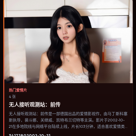
热门爱情片
4 张
无人接听观测站：前传
无人接听观测站：前传是一部德国出品的爱情影视作，由马丁·斯科塞
斯执导，裴斗娜、关继威、凯特·布兰切特等主演。影片于2002-10-
21在多地院线与网络平台陆续上线，片长103分钟，适合喜欢爱情类
型、关注人物命运与城市气质的观众观看。悬疑线索埋在日常细节
3417
280
2002-10-21