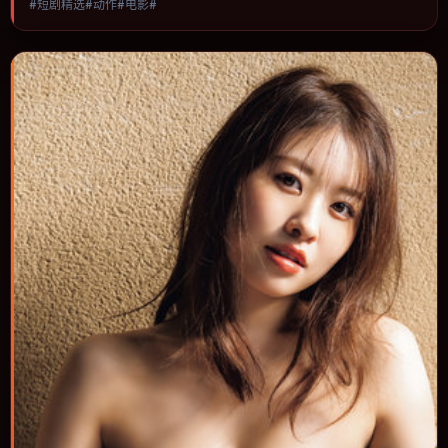
#短剧精选#动作#电影#
进，节奏与视听语言统一，可作为休闲观影或类型片补片的选择。