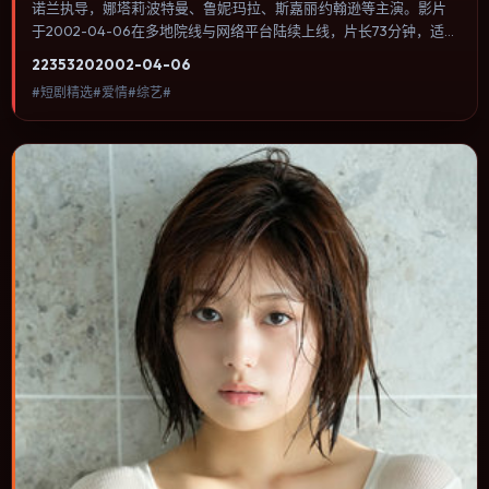
诺兰执导，娜塔莉·波特曼、鲁妮·玛拉、斯嘉丽·约翰逊等主演。影片
于2002-04-06在多地院线与网络平台陆续上线，片长73分钟，适合
喜欢爱情类型、关注人物命运与城市气质的观众观看。类型外壳下更
2235
320
2002-04-06
关注个体尊严：小人物在制度缝隙里寻找一条能走通的出路。内容聚
#短剧精选#爱情#综艺#
焦人物选择与情节推进，节奏与视听语言统一，可作为休闲观影或类
型片补片的选择。