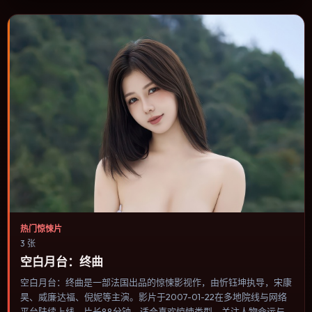
片的选择。
热门惊悚片
3 张
空白月台：终曲
空白月台：终曲是一部法国出品的惊悚影视作，由忻钰坤执导，宋康
昊、威廉·达福、倪妮等主演。影片于2007-01-22在多地院线与网络
平台陆续上线，片长88分钟，适合喜欢惊悚类型、关注人物命运与