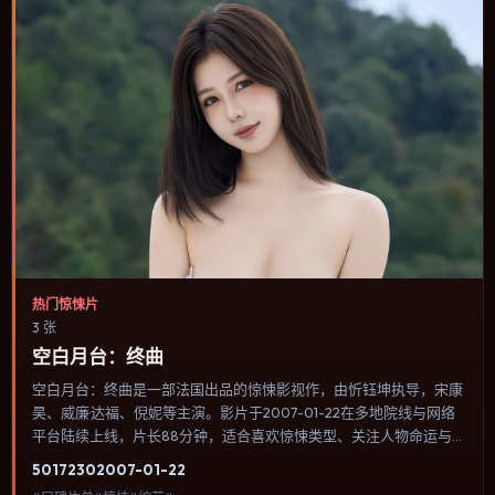
热门惊悚片
3 张
空白月台：终曲
空白月台：终曲是一部法国出品的惊悚影视作，由忻钰坤执导，宋康
昊、威廉·达福、倪妮等主演。影片于2007-01-22在多地院线与网络
平台陆续上线，片长88分钟，适合喜欢惊悚类型、关注人物命运与
城市气质的观众观看。爱情线并不喧宾夺主，更像一条牵引主角走向
5017
230
2007-01-22
自我认知的暗线。内容聚焦人物选择与情节推进，节奏与视听语言统