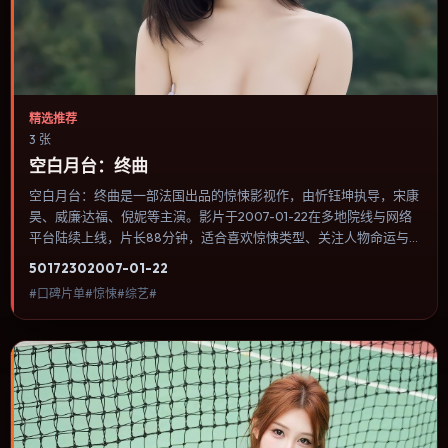
精选推荐
3 张
空白月台：终曲
空白月台：终曲是一部法国出品的惊悚影视作，由忻钰坤执导，宋康
昊、威廉·达福、倪妮等主演。影片于2007-01-22在多地院线与网络
平台陆续上线，片长88分钟，适合喜欢惊悚类型、关注人物命运与
城市气质的观众观看。爱情线并不喧宾夺主，更像一条牵引主角走向
5017
230
2007-01-22
自我认知的暗线。内容聚焦人物选择与情节推进，节奏与视听语言统
#口碑片单#惊悚#综艺#
一，可作为休闲观影或类型片补片的选择。