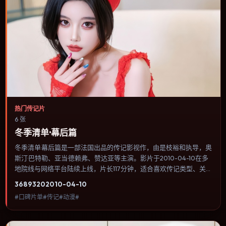
热门传记片
6 张
冬季清单·幕后篇
冬季清单·幕后篇是一部法国出品的传记影视作，由是枝裕和执导，奥
斯汀·巴特勒、亚当·德赖弗、赞达亚等主演。影片于2010-04-10在多
地院线与网络平台陆续上线，片长117分钟，适合喜欢传记类型、关注
人物命运与城市气质的观众观看。叙事以冷峻镜头推进，城市夜景与
3689
320
2010-04-10
室内对峙交替，张力主要来自沉默与眼神。内容聚焦人物选择与情节
#口碑片单#传记#动漫#
推进，节奏与视听语言统一，可作为休闲观影或类型片补片的选择。