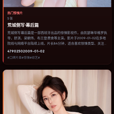
热门惊悚片
5 张
荒城侧写·幕后篇
荒城侧写·幕后篇是一部西班牙出品的惊悚影视作，由凯瑟琳·毕格罗执
导，舒淇、梁朝伟、布兰登·费舍等主演。影片于2009-01-02在多地
院线与网络平台陆续上线，片长84分钟，适合喜欢惊悚类型、关注
人物命运与城市气质的观众观看。爱情线并不喧宾夺主，更像一条牵
4790
250
2009-01-02
引主角走向自我认知的暗线。内容聚焦人物选择与情节推进，节奏与
#口碑片单#惊悚#综艺#
视听语言统一，可作为休闲观影或类型片补片的选择。