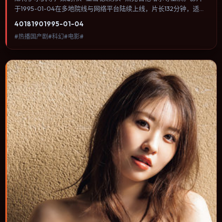
于1995-01-04在多地院线与网络平台陆续上线，片长132分钟，适合
喜欢科幻类型、关注人物命运与城市气质的观众观看。叙事以冷峻镜
4018
190
1995-01-04
头推进，城市夜景与室内对峙交替，张力主要来自沉默与眼神。内容
#热播国产剧#科幻#电影#
聚焦人物选择与情节推进，节奏与视听语言统一，可作为休闲观影或
类型片补片的选择。