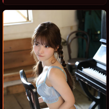
与情节推进，节奏与视听语言统一，可作为休闲观影或类型片补片的
选择。