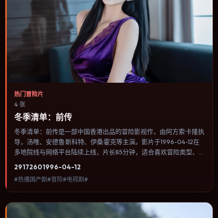
热门冒险片
4 张
冬季清单：前传
冬季清单：前传是一部中国香港出品的冒险影视作，由阿方索·卡隆执
导，汤唯、安德鲁·斯科特、伊桑·霍克等主演。影片于1996-04-12在
多地院线与网络平台陆续上线，片长85分钟，适合喜欢冒险类型、关
注人物命运与城市气质的观众观看。奇幻元素被当作隐喻使用，世界
2917
260
1996-04-12
规则清晰，人物选择仍承担真实后果。内容聚焦人物选择与情节推
#热播国产剧#冒险#电视剧#
进，节奏与视听语言统一，可作为休闲观影或类型片补片的选择。