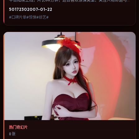
城市气质的观众观看。爱情线并不喧宾夺主，更像一条牵引主角走向
5017
230
2007-01-22
自我认知的暗线。内容聚焦人物选择与情节推进，节奏与视听语言统
#口碑片单#惊悚#综艺#
一，可作为休闲观影或类型片补片的选择。
热门奇幻片
8 张