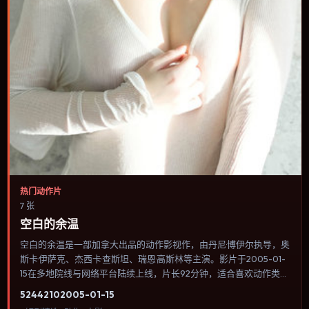
热门动作片
7 张
空白的余温
空白的余温是一部加拿大出品的动作影视作，由丹尼·博伊尔执导，奥
斯卡·伊萨克、杰西卡·查斯坦、瑞恩·高斯林等主演。影片于2005-01-
15在多地院线与网络平台陆续上线，片长92分钟，适合喜欢动作类
型、关注人物命运与城市气质的观众观看。传记片聚焦主人公人生某
5244
210
2005-01-15
一阶段，避免流水账式的大事年表罗列。内容聚焦人物选择与情节推