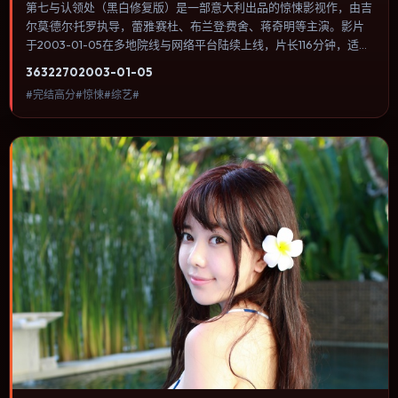
第七与认领处（黑白修复版）是一部意大利出品的惊悚影视作，由吉
尔莫·德尔·托罗执导，蕾雅·赛杜、布兰登·费舍、蒋奇明等主演。影片
于2003-01-05在多地院线与网络平台陆续上线，片长116分钟，适合
喜欢惊悚类型、关注人物命运与城市气质的观众观看。奇幻元素被当
3632
270
2003-01-05
作隐喻使用，世界规则清晰，人物选择仍承担真实后果。内容聚焦人
#完结高分#惊悚#综艺#
物选择与情节推进，节奏与视听语言统一，可作为休闲观影或类型片
补片的选择。