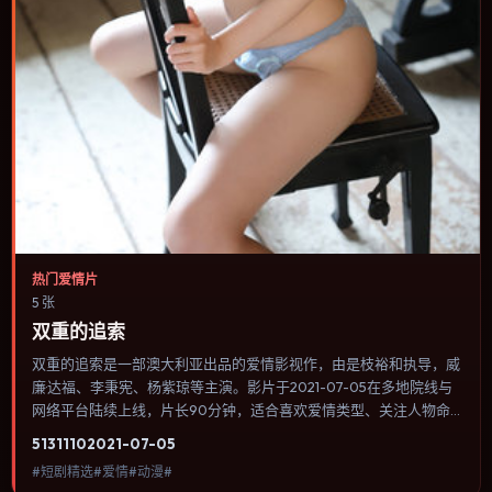
热门爱情片
5 张
双重的追索
双重的追索是一部澳大利亚出品的爱情影视作，由是枝裕和执导，威
廉·达福、李秉宪、杨紫琼等主演。影片于2021-07-05在多地院线与
网络平台陆续上线，片长90分钟，适合喜欢爱情类型、关注人物命
运与城市气质的观众观看。群戏调度密集，多条线索在终场汇集，收
5131
110
2021-07-05
束方式偏现实主义而非英雄主义。内容聚焦人物选择与情节推进，节
#短剧精选#爱情#动漫#
奏与视听语言统一，可作为休闲观影或类型片补片的选择。