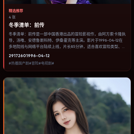
精选推荐
4 张
冬季清单：前传
冬季清单：前传是一部中国香港出品的冒险影视作，由阿方索·卡隆执
导，汤唯、安德鲁·斯科特、伊桑·霍克等主演。影片于1996-04-12在
多地院线与网络平台陆续上线，片长85分钟，适合喜欢冒险类型、关
注人物命运与城市气质的观众观看。奇幻元素被当作隐喻使用，世界
2917
260
1996-04-12
规则清晰，人物选择仍承担真实后果。内容聚焦人物选择与情节推
#热播国产剧#冒险#电视剧#
进，节奏与视听语言统一，可作为休闲观影或类型片补片的选择。